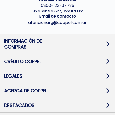
0800-122-67735
Lun a Sab 9 a 22hs, Dom 11 a 18hs
Email de contacto
atencionarg@coppel.com.ar
INFORMACIÓN DE
COMPRAS
Promociones bancarias
Cambios y devoluciones
Términos y condiciones
CRÉDITO COPPEL
Botón de arrepentimiento
Información al usuario financiero
Mapa de sitio
Información del crédito
Solicitar Crédito
LEGALES
Medios de Pago
Contacto
Pago Fácil Online
Quejas/Reclamos
Baja contratos
ACERCA DE COPPEL
Defensa al consumidor CABA
Mi Coppel Billetera
Nuestras Tiendas
Trabajá con Nosotros
DESTACADOS
Preguntas Frecuentes
Ropa
Zapatillas