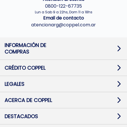
0800-122-67735
Lun a Sab 9 a 22hs, Dom 11 a 18hs
Email de contacto
atencionarg@coppel.com.ar
INFORMACIÓN DE
COMPRAS
Promociones bancarias
Cambios y devoluciones
Términos y condiciones
CRÉDITO COPPEL
Botón de arrepentimiento
Información al usuario financiero
Mapa de sitio
Información del crédito
Solicitar Crédito
LEGALES
Medios de Pago
Contacto
Pago Fácil Online
Quejas/Reclamos
Baja contratos
ACERCA DE COPPEL
Defensa al consumidor CABA
Mi Coppel Billetera
Nuestras Tiendas
Trabajá con Nosotros
DESTACADOS
Preguntas Frecuentes
Ropa
Zapatillas