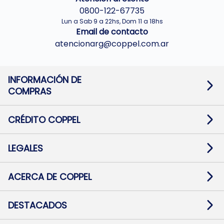
0800-122-67735
Lun a Sab 9 a 22hs, Dom 11 a 18hs
Email de contacto
atencionarg@coppel.com.ar
INFORMACIÓN DE
COMPRAS
Promociones bancarias
Cambios y devoluciones
Términos y condiciones
CRÉDITO COPPEL
Botón de arrepentimiento
Información al usuario financiero
Mapa de sitio
Información del crédito
Solicitar Crédito
LEGALES
Medios de Pago
Contacto
Pago Fácil Online
Quejas/Reclamos
Baja contratos
ACERCA DE COPPEL
Defensa al consumidor CABA
Mi Coppel Billetera
Nuestras Tiendas
Trabajá con Nosotros
DESTACADOS
Preguntas Frecuentes
Ropa
Zapatillas