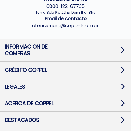
0800-122-67735
Lun a Sab 9 a 22hs, Dom 11 a 18hs
Email de contacto
atencionarg@coppel.com.ar
INFORMACIÓN DE
COMPRAS
Promociones bancarias
Cambios y devoluciones
Términos y condiciones
CRÉDITO COPPEL
Botón de arrepentimiento
Información al usuario financiero
Mapa de sitio
Información del crédito
Solicitar Crédito
LEGALES
Medios de Pago
Contacto
Pago Fácil Online
Quejas/Reclamos
Baja contratos
ACERCA DE COPPEL
Defensa al consumidor CABA
Mi Coppel Billetera
Nuestras Tiendas
Trabajá con Nosotros
DESTACADOS
Preguntas Frecuentes
Ropa
Zapatillas