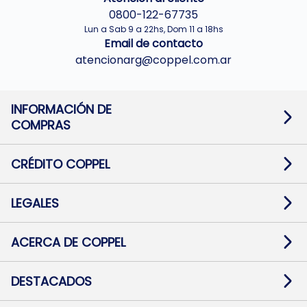
0800-122-67735
Lun a Sab 9 a 22hs, Dom 11 a 18hs
Email de contacto
atencionarg@coppel.com.ar
INFORMACIÓN DE
COMPRAS
Promociones bancarias
Cambios y devoluciones
Términos y condiciones
CRÉDITO COPPEL
Botón de arrepentimiento
Información al usuario financiero
Mapa de sitio
Información del crédito
Solicitar Crédito
LEGALES
Medios de Pago
Contacto
Pago Fácil Online
Quejas/Reclamos
Baja contratos
ACERCA DE COPPEL
Defensa al consumidor CABA
Mi Coppel Billetera
Nuestras Tiendas
Trabajá con Nosotros
DESTACADOS
Preguntas Frecuentes
Ropa
Zapatillas