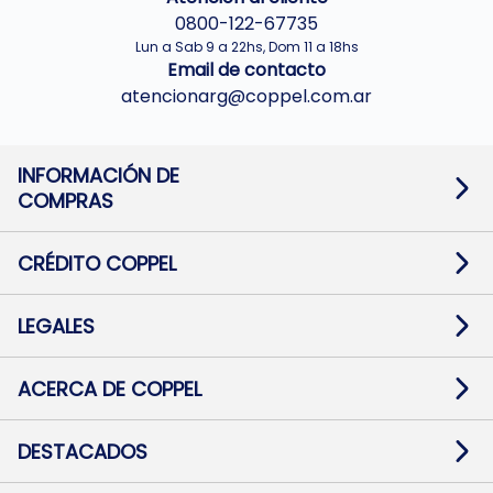
0800-122-67735
Lun a Sab 9 a 22hs, Dom 11 a 18hs
Email de contacto
atencionarg@coppel.com.ar
INFORMACIÓN DE
COMPRAS
Promociones bancarias
Cambios y devoluciones
Términos y condiciones
CRÉDITO COPPEL
Botón de arrepentimiento
Información al usuario financiero
Mapa de sitio
Información del crédito
Solicitar Crédito
LEGALES
Medios de Pago
Contacto
Pago Fácil Online
Quejas/Reclamos
Baja contratos
ACERCA DE COPPEL
Defensa al consumidor CABA
Mi Coppel Billetera
Nuestras Tiendas
Trabajá con Nosotros
DESTACADOS
Preguntas Frecuentes
Ropa
Zapatillas