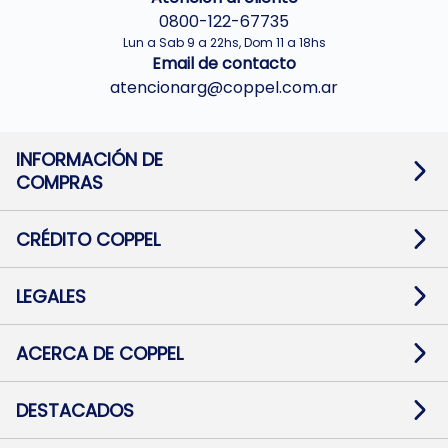
0800-122-67735
Lun a Sab 9 a 22hs, Dom 11 a 18hs
Email de contacto
atencionarg@coppel.com.ar
INFORMACIÓN DE
COMPRAS
Promociones bancarias
Cambios y devoluciones
Términos y condiciones
CRÉDITO COPPEL
Botón de arrepentimiento
Información al usuario financiero
Mapa de sitio
Información del crédito
Solicitar Crédito
LEGALES
Medios de Pago
Contacto
Pago Fácil Online
Quejas/Reclamos
Baja contratos
ACERCA DE COPPEL
Defensa al consumidor CABA
Mi Coppel Billetera
Nuestras Tiendas
Trabajá con Nosotros
DESTACADOS
Preguntas Frecuentes
Ropa
Zapatillas