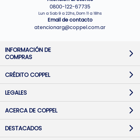
0800-122-67735
Lun a Sab 9 a 22hs, Dom 11 a 18hs
Email de contacto
atencionarg@coppel.com.ar
INFORMACIÓN DE
COMPRAS
Promociones bancarias
Cambios y devoluciones
Términos y condiciones
CRÉDITO COPPEL
Botón de arrepentimiento
Información al usuario financiero
Mapa de sitio
Información del crédito
Solicitar Crédito
LEGALES
Medios de Pago
Contacto
Pago Fácil Online
Quejas/Reclamos
Baja contratos
ACERCA DE COPPEL
Defensa al consumidor CABA
Mi Coppel Billetera
Nuestras Tiendas
Trabajá con Nosotros
DESTACADOS
Preguntas Frecuentes
Ropa
Zapatillas