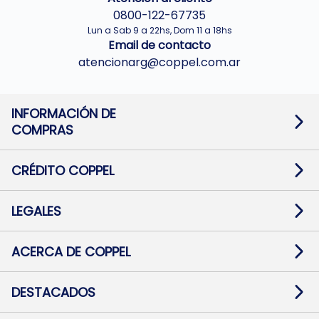
0800-122-67735
Lun a Sab 9 a 22hs, Dom 11 a 18hs
Email de contacto
atencionarg@coppel.com.ar
INFORMACIÓN DE
COMPRAS
Promociones bancarias
Cambios y devoluciones
Términos y condiciones
CRÉDITO COPPEL
Botón de arrepentimiento
Información al usuario financiero
Mapa de sitio
Información del crédito
Solicitar Crédito
LEGALES
Medios de Pago
Contacto
Pago Fácil Online
Quejas/Reclamos
Baja contratos
ACERCA DE COPPEL
Defensa al consumidor CABA
Mi Coppel Billetera
Nuestras Tiendas
Trabajá con Nosotros
DESTACADOS
Preguntas Frecuentes
Ropa
Zapatillas