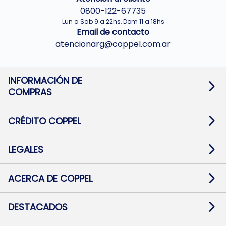
0800-122-67735
Lun a Sab 9 a 22hs, Dom 11 a 18hs
Email de contacto
atencionarg@coppel.com.ar
INFORMACIÓN DE
COMPRAS
Promociones bancarias
Cambios y devoluciones
Términos y condiciones
CRÉDITO COPPEL
Botón de arrepentimiento
Información al usuario financiero
Mapa de sitio
Información del crédito
Solicitar Crédito
LEGALES
Medios de Pago
Contacto
Pago Fácil Online
Quejas/Reclamos
Baja contratos
ACERCA DE COPPEL
Defensa al consumidor CABA
Mi Coppel Billetera
Nuestras Tiendas
Trabajá con Nosotros
DESTACADOS
Preguntas Frecuentes
Ropa
Zapatillas