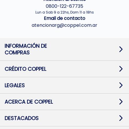
0800-122-67735
Lun a Sab 9 a 22hs, Dom 11 a 18hs
Email de contacto
atencionarg@coppel.com.ar
INFORMACIÓN DE
COMPRAS
Promociones bancarias
Cambios y devoluciones
Términos y condiciones
CRÉDITO COPPEL
Botón de arrepentimiento
Información al usuario financiero
Mapa de sitio
Información del crédito
Solicitar Crédito
LEGALES
Medios de Pago
Contacto
Pago Fácil Online
Quejas/Reclamos
Baja contratos
ACERCA DE COPPEL
Defensa al consumidor CABA
Mi Coppel Billetera
Nuestras Tiendas
Trabajá con Nosotros
DESTACADOS
Preguntas Frecuentes
Ropa
Zapatillas