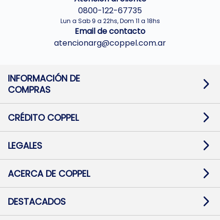
0800-122-67735
Lun a Sab 9 a 22hs, Dom 11 a 18hs
Email de contacto
atencionarg@coppel.com.ar
INFORMACIÓN DE
COMPRAS
Promociones bancarias
Cambios y devoluciones
Términos y condiciones
CRÉDITO COPPEL
Botón de arrepentimiento
Información al usuario financiero
Mapa de sitio
Información del crédito
Solicitar Crédito
LEGALES
Medios de Pago
Contacto
Pago Fácil Online
Quejas/Reclamos
Baja contratos
ACERCA DE COPPEL
Defensa al consumidor CABA
Mi Coppel Billetera
Nuestras Tiendas
Trabajá con Nosotros
DESTACADOS
Preguntas Frecuentes
Ropa
Zapatillas