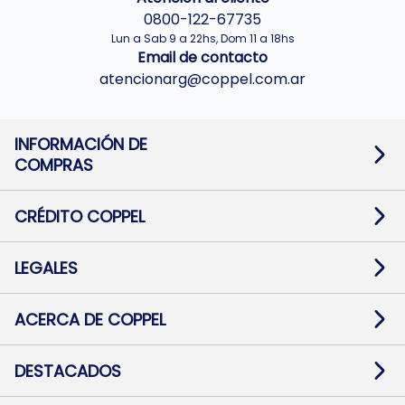
0800-122-67735
Lun a Sab 9 a 22hs, Dom 11 a 18hs
Email de contacto
atencionarg@coppel.com.ar
INFORMACIÓN DE
COMPRAS
Promociones bancarias
Cambios y devoluciones
Términos y condiciones
CRÉDITO COPPEL
Botón de arrepentimiento
Información al usuario financiero
Mapa de sitio
Información del crédito
Solicitar Crédito
LEGALES
Medios de Pago
Contacto
Pago Fácil Online
Quejas/Reclamos
Baja contratos
ACERCA DE COPPEL
Defensa al consumidor CABA
Mi Coppel Billetera
Nuestras Tiendas
Trabajá con Nosotros
DESTACADOS
Preguntas Frecuentes
Ropa
Zapatillas