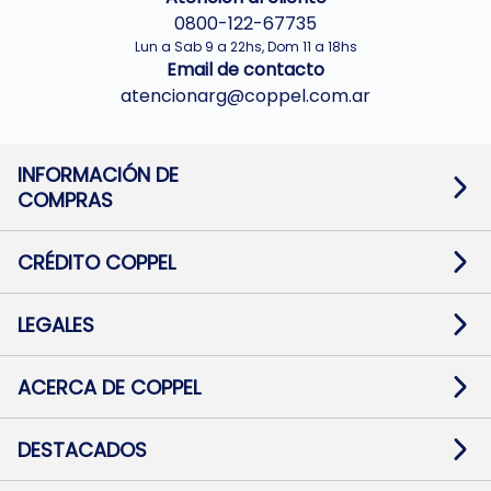
0800-122-67735
Lun a Sab 9 a 22hs, Dom 11 a 18hs
Email de contacto
atencionarg@coppel.com.ar
INFORMACIÓN DE
COMPRAS
Promociones bancarias
Cambios y devoluciones
Términos y condiciones
CRÉDITO COPPEL
Botón de arrepentimiento
Información al usuario financiero
Mapa de sitio
Información del crédito
Solicitar Crédito
LEGALES
Medios de Pago
Contacto
Pago Fácil Online
Quejas/Reclamos
Baja contratos
ACERCA DE COPPEL
Defensa al consumidor CABA
Mi Coppel Billetera
Nuestras Tiendas
Trabajá con Nosotros
DESTACADOS
Preguntas Frecuentes
Ropa
Zapatillas