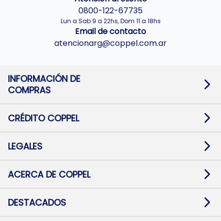
0800-122-67735
Lun a Sab 9 a 22hs, Dom 11 a 18hs
Email de contacto
atencionarg@coppel.com.ar
INFORMACIÓN DE
COMPRAS
Promociones bancarias
Cambios y devoluciones
Términos y condiciones
CRÉDITO COPPEL
Botón de arrepentimiento
Información al usuario financiero
Mapa de sitio
Información del crédito
Solicitar Crédito
LEGALES
Medios de Pago
Contacto
Pago Fácil Online
Quejas/Reclamos
Baja contratos
ACERCA DE COPPEL
Defensa al consumidor CABA
Mi Coppel Billetera
Nuestras Tiendas
Trabajá con Nosotros
DESTACADOS
Preguntas Frecuentes
Ropa
Zapatillas