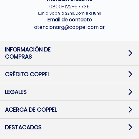
0800-122-67735
Lun a Sab 9 a 22hs, Dom 11 a 18hs
Email de contacto
atencionarg@coppel.com.ar
INFORMACIÓN DE
COMPRAS
Promociones bancarias
Cambios y devoluciones
Términos y condiciones
CRÉDITO COPPEL
Botón de arrepentimiento
Información al usuario financiero
Mapa de sitio
Información del crédito
Solicitar Crédito
LEGALES
Medios de Pago
Contacto
Pago Fácil Online
Quejas/Reclamos
Baja contratos
ACERCA DE COPPEL
Defensa al consumidor CABA
Mi Coppel Billetera
Nuestras Tiendas
Trabajá con Nosotros
DESTACADOS
Preguntas Frecuentes
Ropa
Zapatillas