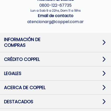
0800-122-67735
Lun a Sab 9 a 22hs, Dom 11 a 18hs
Email de contacto
atencionarg@coppel.com.ar
INFORMACIÓN DE
COMPRAS
Promociones bancarias
Cambios y devoluciones
Términos y condiciones
CRÉDITO COPPEL
Botón de arrepentimiento
Información al usuario financiero
Mapa de sitio
Información del crédito
Solicitar Crédito
LEGALES
Medios de Pago
Contacto
Pago Fácil Online
Quejas/Reclamos
Baja contratos
ACERCA DE COPPEL
Defensa al consumidor CABA
Mi Coppel Billetera
Nuestras Tiendas
Trabajá con Nosotros
DESTACADOS
Preguntas Frecuentes
Ropa
Zapatillas