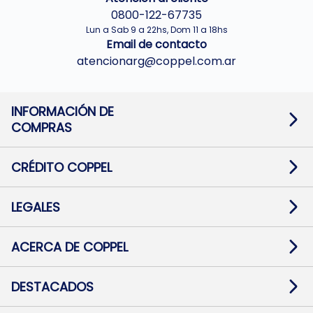
0800-122-67735
Lun a Sab 9 a 22hs, Dom 11 a 18hs
Email de contacto
atencionarg@coppel.com.ar
INFORMACIÓN DE
COMPRAS
Promociones bancarias
Cambios y devoluciones
Términos y condiciones
CRÉDITO COPPEL
Botón de arrepentimiento
Información al usuario financiero
Mapa de sitio
Información del crédito
Solicitar Crédito
LEGALES
Medios de Pago
Contacto
Pago Fácil Online
Quejas/Reclamos
Baja contratos
ACERCA DE COPPEL
Defensa al consumidor CABA
Mi Coppel Billetera
Nuestras Tiendas
Trabajá con Nosotros
DESTACADOS
Preguntas Frecuentes
Ropa
Zapatillas