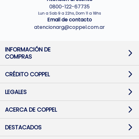
0800-122-67735
Lun a Sab 9 a 22hs, Dom 11 a 18hs
Email de contacto
atencionarg@coppel.com.ar
INFORMACIÓN DE
COMPRAS
Promociones bancarias
Cambios y devoluciones
Términos y condiciones
CRÉDITO COPPEL
Botón de arrepentimiento
Información al usuario financiero
Mapa de sitio
Información del crédito
Solicitar Crédito
LEGALES
Medios de Pago
Contacto
Pago Fácil Online
Quejas/Reclamos
Baja contratos
ACERCA DE COPPEL
Defensa al consumidor CABA
Mi Coppel Billetera
Nuestras Tiendas
Trabajá con Nosotros
DESTACADOS
Preguntas Frecuentes
Ropa
Zapatillas