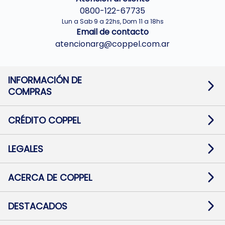
0800-122-67735
Lun a Sab 9 a 22hs, Dom 11 a 18hs
Email de contacto
atencionarg@coppel.com.ar
INFORMACIÓN DE
COMPRAS
Promociones bancarias
Cambios y devoluciones
Términos y condiciones
CRÉDITO COPPEL
Botón de arrepentimiento
Información al usuario financiero
Mapa de sitio
Información del crédito
Solicitar Crédito
LEGALES
Medios de Pago
Contacto
Pago Fácil Online
Quejas/Reclamos
Baja contratos
ACERCA DE COPPEL
Defensa al consumidor CABA
Mi Coppel Billetera
Nuestras Tiendas
Trabajá con Nosotros
DESTACADOS
Preguntas Frecuentes
Ropa
Zapatillas