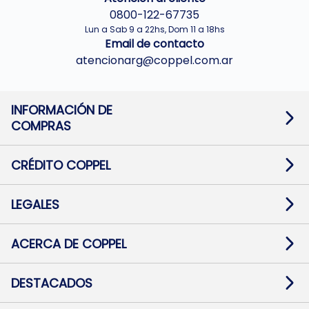
0800-122-67735
Lun a Sab 9 a 22hs, Dom 11 a 18hs
Email de contacto
atencionarg@coppel.com.ar
INFORMACIÓN DE
COMPRAS
Promociones bancarias
Cambios y devoluciones
Términos y condiciones
CRÉDITO COPPEL
Botón de arrepentimiento
Información al usuario financiero
Mapa de sitio
Información del crédito
Solicitar Crédito
LEGALES
Medios de Pago
Contacto
Pago Fácil Online
Quejas/Reclamos
Baja contratos
ACERCA DE COPPEL
Defensa al consumidor CABA
Mi Coppel Billetera
Nuestras Tiendas
Trabajá con Nosotros
DESTACADOS
Preguntas Frecuentes
Ropa
Zapatillas