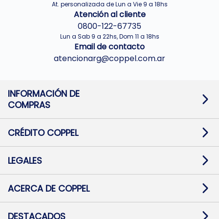
At. personalizada de Lun a Vie 9 a 18hs
Atención al cliente
0800-122-67735
Lun a Sab 9 a 22hs, Dom 11 a 18hs
Email de contacto
atencionarg@coppel.com.ar
INFORMACIÓN DE
COMPRAS
Promociones bancarias
Cambios y devoluciones
Términos y condiciones
CRÉDITO COPPEL
Botón de arrepentimiento
Información al usuario financiero
Mapa de sitio
Información del crédito
Solicitar Crédito
LEGALES
Medios de Pago
Contacto
Pago Fácil Online
Quejas/Reclamos
Baja contratos
ACERCA DE COPPEL
Defensa al consumidor CABA
Mi Coppel Billetera
Nuestras Tiendas
Trabajá con Nosotros
DESTACADOS