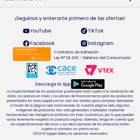
Preguntas Frecuentes
Ropa
Zapatillas
Tecnología
¡Seguinos y enterarte primero de las ofertas!
Smarts TVs y accesorios
Celulares y accesorios
Electrodomésticos
YouTube
TikTok
Heladeras y freezers
Facebook
Instagram
Contratos de Adhesión
Ley N° 24.240 - Defensa del Consumidor
Descarga la App
La disponibilidad de los productos publicados está sujeta a la verificación de
stock. Los precios en línea y los planes de financiamiento para los productos
presentados en www.coppel.com.ar solo son válidos para compras realizadas
a través de la página web mencionada. En nuestra página web, algunas
imágenes de productos han sido generadas o editadas mediante
herramientas de inteligencia artificial con fines ilustrativos, por lo que pueden
variar levemente respecto al producto original. Además, tenga en cuenta que
las especificaciones técnicas y las descripciones de los productos están
sujetas a cambios sin previo aviso.
2026 © Coppel todos los derechos reservados