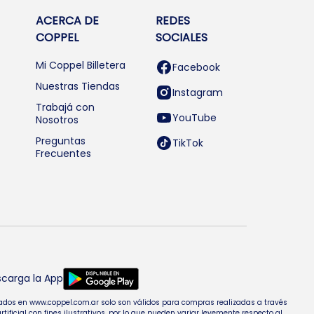
ACERCA DE
REDES
COPPEL
SOCIALES
Mi Coppel Billetera
Facebook
Nuestras Tiendas
Instagram
Trabajá con
YouTube
Nosotros
Preguntas
TikTok
Frecuentes
carga la App
entados en www.coppel.com.ar solo son válidos para compras realizadas a través
cial con fines ilustrativos, por lo que pueden variar levemente respecto al