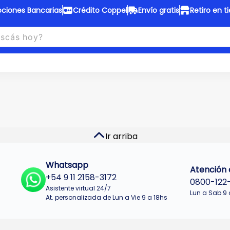
ciones Bancarias
Crédito Coppel
Envío gratis
Retiro en t
to Coppel
Envío gratis
otas fijas en ropa y 12 en
Desde
$150.000 a CABA y GB
 electrodomésticos.
¡Solo con
web.
No se realizan envios a Tu
n cuotas más bajas!
Misiones.
u Crédito
Ver productos
Ir arriba
Whatsapp
Atención a
+54 9 11 2158-3172
0800-122
Asistente virtual 24/7
Lun a Sab 9 
At. personalizada de Lun a Vie 9 a 18hs