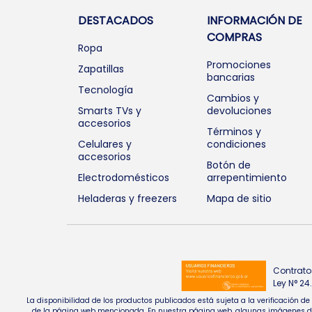
DESTACADOS
INFORMACIÓN DE
COMPRAS
Ropa
Promociones
Zapatillas
bancarias
Tecnología
Cambios y
Smarts TVs y
devoluciones
accesorios
Términos y
Celulares y
condiciones
accesorios
Botón de
Electrodomésticos
arrepentimiento
Heladeras y freezers
Mapa de sitio
Contrato
Ley N° 2
La disponibilidad de los productos publicados está sujeta a la verificación d
de la página web mencionada. En nuestra página web, algunas imágenes de pr