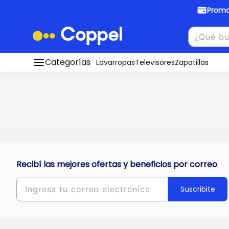
Promo
Promociones Bancarias
Crédi
Categorías
Conocé todos nuestros medios de pago
Lavarropas
Televisores
Zapatillas
Hasta
8 cu
Ver promos
muebles y
tu DNI!
¡Ahora co
Solicitá t
Recibí las mejores ofertas y beneficios por correo
Suscribite