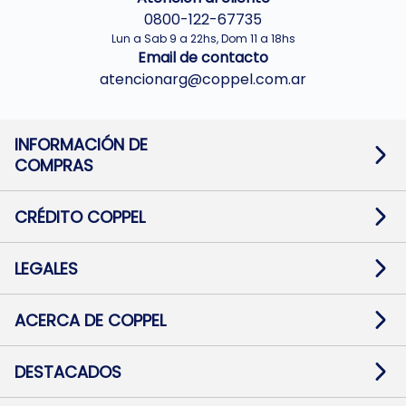
0800-122-67735
Lun a Sab 9 a 22hs, Dom 11 a 18hs
Email de contacto
atencionarg@coppel.com.ar
INFORMACIÓN DE
COMPRAS
Promociones bancarias
Cambios y devoluciones
Términos y condiciones
CRÉDITO COPPEL
Botón de arrepentimiento
Información al usuario financiero
Mapa de sitio
Información del crédito
Solicitar Crédito
LEGALES
Medios de Pago
Contacto
Pago Fácil Online
Quejas/Reclamos
Baja contratos
ACERCA DE COPPEL
Defensa al consumidor CABA
Mi Coppel Billetera
Nuestras Tiendas
Trabajá con Nosotros
DESTACADOS
Preguntas Frecuentes
Ropa
Zapatillas