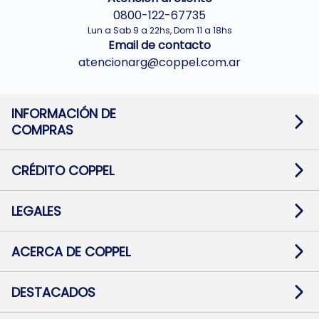
0800-122-67735
Lun a Sab 9 a 22hs, Dom 11 a 18hs
Email de contacto
atencionarg@coppel.com.ar
INFORMACIÓN DE
COMPRAS
Promociones bancarias
Cambios y devoluciones
Términos y condiciones
CRÉDITO COPPEL
Botón de arrepentimiento
Información al usuario financiero
Mapa de sitio
Información del crédito
Solicitar Crédito
LEGALES
Medios de Pago
Contacto
Pago Fácil Online
Quejas/Reclamos
Baja contratos
ACERCA DE COPPEL
Defensa al consumidor CABA
Mi Coppel Billetera
Nuestras Tiendas
Trabajá con Nosotros
DESTACADOS
Preguntas Frecuentes
Ropa
Zapatillas