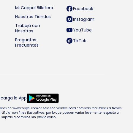
Mi Coppel Billetera
Facebook
Nuestras Tiendas
Instagram
Trabajá con
YouTube
Nosotros
Preguntas
TikTok
Frecuentes
carga la App
entados en www.coppel.com.ar solo son válidos para compras realizadas a través
cial con fines ilustrativos, por lo que pueden variar levemente respecto al
 sujetas a cambios sin previo aviso.