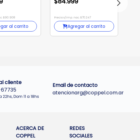
9
$84.999
ac. $90.908
Precio s/imp. nac. $70.247
gar al carrito
Agregar al carrito
l cliente
Email de contacto
-67735
atencionarg@coppel.com.ar
a 22hs, Dom 11 a 18hs
ACERCA DE
REDES
COPPEL
SOCIALES