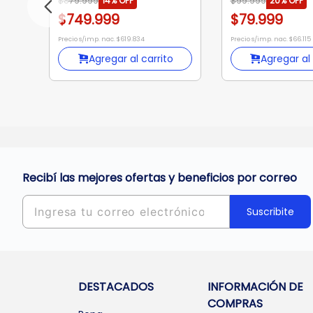
$879.999
14%
OFF
$99.999
20%
OFF
$749.999
$79.999
Precio s/imp. nac. $619.834
Precio s/imp. nac. $66.115
Agregar al carrito
Agregar al 
Recibí las mejores ofertas y beneficios por correo
Suscribite
DESTACADOS
INFORMACIÓN DE
COMPRAS