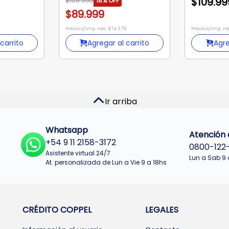
$109.99
$109.999
18%
OFF
$89.999
Precio s/imp. nac. $74.379
Precio s/imp. n
carrito
Agregar al carrito
Agre
Ir arriba
Whatsapp
Atención a
+54 9 11 2158-3172
0800-122
Asistente virtual 24/7
Lun a Sab 9 
At. personalizada de Lun a Vie 9 a 18hs
CRÉDITO COPPEL
LEGALES