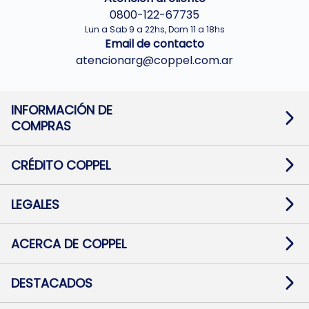
0800-122-67735
Lun a Sab 9 a 22hs, Dom 11 a 18hs
Email de contacto
atencionarg@coppel.com.ar
INFORMACIÓN DE
COMPRAS
Promociones bancarias
Cambios y devoluciones
Términos y condiciones
CRÉDITO COPPEL
Botón de arrepentimiento
Información al usuario financiero
Mapa de sitio
Información del crédito
Solicitar Crédito
LEGALES
Medios de Pago
Contacto
Pago Fácil Online
Quejas/Reclamos
Baja contratos
ACERCA DE COPPEL
Defensa al consumidor CABA
Mi Coppel Billetera
Nuestras Tiendas
Trabajá con Nosotros
DESTACADOS
Preguntas Frecuentes
Ropa
Zapatillas