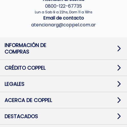
0800-122-67735
Lun a Sab 9 a 22hs, Dom 11 a 18hs
Email de contacto
atencionarg@coppel.com.ar
INFORMACIÓN DE
COMPRAS
Promociones bancarias
Cambios y devoluciones
Términos y condiciones
CRÉDITO COPPEL
Botón de arrepentimiento
Información al usuario financiero
Mapa de sitio
Información del crédito
Solicitar Crédito
LEGALES
Medios de Pago
Contacto
Pago Fácil Online
Quejas/Reclamos
Baja contratos
ACERCA DE COPPEL
Defensa al consumidor CABA
Mi Coppel Billetera
Nuestras Tiendas
Trabajá con Nosotros
DESTACADOS
Preguntas Frecuentes
Ropa
Zapatillas