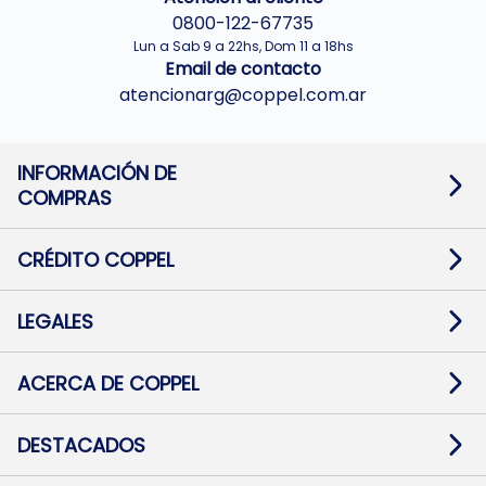
0800-122-67735
Lun a Sab 9 a 22hs, Dom 11 a 18hs
Email de contacto
atencionarg@coppel.com.ar
INFORMACIÓN DE
COMPRAS
Promociones bancarias
Cambios y devoluciones
Términos y condiciones
CRÉDITO COPPEL
Botón de arrepentimiento
Información al usuario financiero
Mapa de sitio
Información del crédito
Solicitar Crédito
LEGALES
Medios de Pago
Contacto
Pago Fácil Online
Quejas/Reclamos
Baja contratos
ACERCA DE COPPEL
Defensa al consumidor CABA
Mi Coppel Billetera
Nuestras Tiendas
Trabajá con Nosotros
DESTACADOS
Preguntas Frecuentes
Ropa
Zapatillas