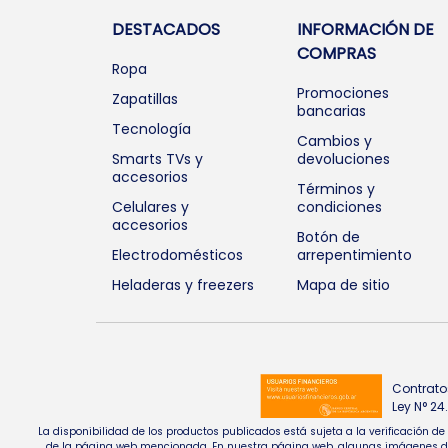
DESTACADOS
INFORMACIÓN DE
COMPRAS
Ropa
Promociones
Zapatillas
bancarias
Tecnología
Cambios y
Smarts TVs y
devoluciones
accesorios
Términos y
Celulares y
condiciones
accesorios
Botón de
Electrodomésticos
arrepentimiento
Heladeras y freezers
Mapa de sitio
Contrato
Ley N° 2
La disponibilidad de los productos publicados está sujeta a la verificación d
de la página web mencionada. En nuestra página web, algunas imágenes de pr