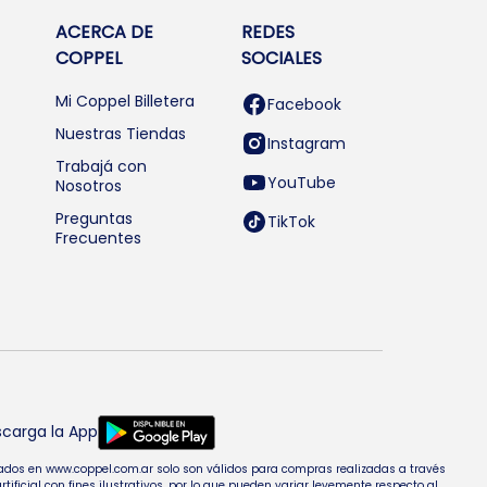
ACERCA DE
REDES
COPPEL
SOCIALES
Mi Coppel Billetera
Facebook
Nuestras Tiendas
Instagram
Trabajá con
YouTube
Nosotros
Preguntas
TikTok
Frecuentes
carga la App
entados en www.coppel.com.ar solo son válidos para compras realizadas a través
cial con fines ilustrativos, por lo que pueden variar levemente respecto al