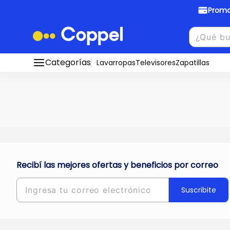
Promo
Promociones Bancarias
Crédi
Categorías
Conocé todos nuestros medios de pago
Lavarropas
Televisores
Zapatillas
Hasta
8 cu
Ver promos
muebles y
tu DNI!
¡Ahora co
Solicitá t
Recibí las mejores ofertas y beneficios por correo
Suscribite