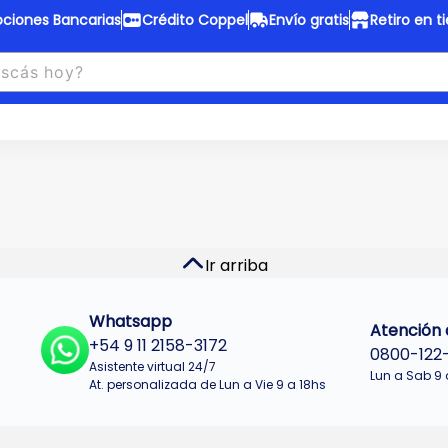
ciones Bancarias
Crédito Coppel
Envío gratis
Retiro en t
to Coppel
Envío gratis
otas fijas en ropa y 12 en
Desde
$150.000 a CABA y GB
 electrodomésticos.
¡Solo con
web.
No se realizan envios a Tu
n cuotas más bajas!
Misiones.
u Crédito
Ver productos
Ir arriba
Whatsapp
Atención a
+54 9 11 2158-3172
0800-122
Asistente virtual 24/7
Lun a Sab 9 
At. personalizada de Lun a Vie 9 a 18hs