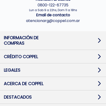
0800-122-67735
Lun a Sab 9 a 22hs, Dom 11 a 18hs
Email de contacto
atencionarg@coppel.com.ar
INFORMACIÓN DE
COMPRAS
Promociones bancarias
Cambios y devoluciones
Términos y condiciones
CRÉDITO COPPEL
Botón de arrepentimiento
Información al usuario financiero
Mapa de sitio
Información del crédito
Solicitar Crédito
LEGALES
Medios de Pago
Contacto
Pago Fácil Online
Quejas/Reclamos
Baja contratos
ACERCA DE COPPEL
Defensa al consumidor CABA
Mi Coppel Billetera
Nuestras Tiendas
Trabajá con Nosotros
DESTACADOS
Preguntas Frecuentes
Ropa
Zapatillas