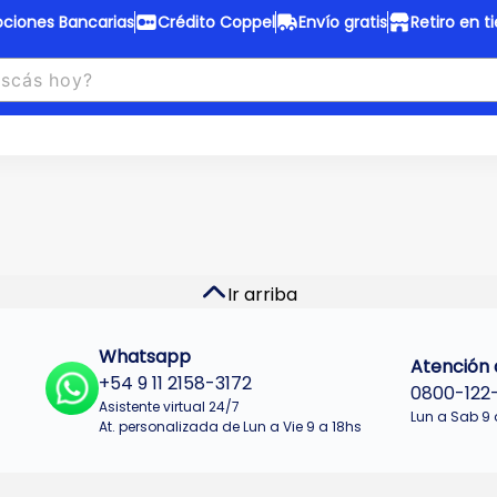
ciones Bancarias
Crédito Coppel
Envío gratis
Retiro en t
to Coppel
Envío gratis
otas fijas en ropa y 12 en
Desde
$150.000 a CABA y GB
 electrodomésticos.
¡Solo con
web.
No se realizan envios a Tu
n cuotas más bajas!
Misiones.
u Crédito
Ver productos
Ir arriba
Whatsapp
Atención a
+54 9 11 2158-3172
0800-122
Asistente virtual 24/7
Lun a Sab 9 
At. personalizada de Lun a Vie 9 a 18hs