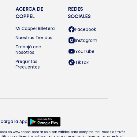
ACERCA DE
REDES
COPPEL
SOCIALES
Mi Coppel Billetera
Facebook
Nuestras Tiendas
Instagram
Trabajá con
YouTube
Nosotros
Preguntas
TikTok
Frecuentes
carga la App
entados en www.coppel.com.ar solo son válidos para compras realizadas a través
cial con fines ilustrativos, por lo que pueden variar levemente respecto al