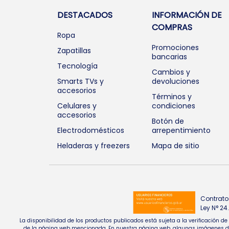
DESTACADOS
INFORMACIÓN DE
COMPRAS
Ropa
Promociones
Zapatillas
bancarias
Tecnología
Cambios y
Smarts TVs y
devoluciones
accesorios
Términos y
Celulares y
condiciones
accesorios
Botón de
Electrodomésticos
arrepentimiento
Heladeras y freezers
Mapa de sitio
Contrato
Ley N° 2
La disponibilidad de los productos publicados está sujeta a la verificación d
de la página web mencionada. En nuestra página web, algunas imágenes de pr