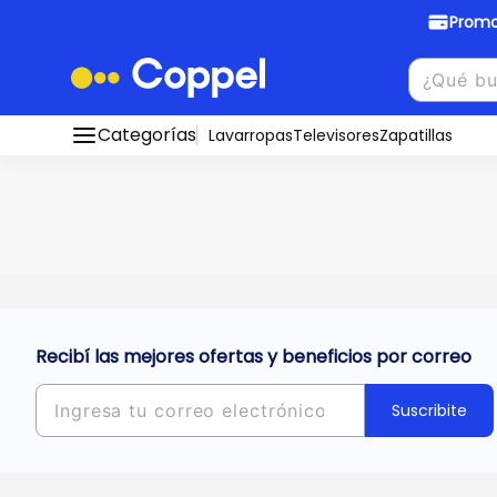
Promo
Promociones Bancarias
Crédi
Categorías
Conocé todos nuestros medios de pago
Lavarropas
Televisores
Zapatillas
Hasta
8 cu
Ver promos
muebles y
tu DNI!
¡Ahora co
Solicitá t
Recibí las mejores ofertas y beneficios por correo
Suscribite