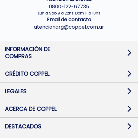
0800-122-67735
Lun a Sab 9 a 22hs, Dom 11 a 18hs
Email de contacto
atencionarg@coppel.com.ar
INFORMACIÓN DE
COMPRAS
Promociones bancarias
Cambios y devoluciones
Términos y condiciones
CRÉDITO COPPEL
Botón de arrepentimiento
Información al usuario financiero
Mapa de sitio
Información del crédito
Solicitar Crédito
LEGALES
Medios de Pago
Contacto
Pago Fácil Online
Quejas/Reclamos
Baja contratos
ACERCA DE COPPEL
Defensa al consumidor CABA
Mi Coppel Billetera
Nuestras Tiendas
Trabajá con Nosotros
DESTACADOS
Preguntas Frecuentes
Ropa
Zapatillas