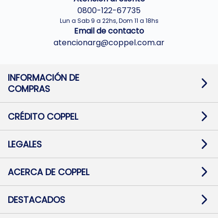
0800-122-67735
Lun a Sab 9 a 22hs, Dom 11 a 18hs
Email de contacto
atencionarg@coppel.com.ar
INFORMACIÓN DE
COMPRAS
Promociones bancarias
Cambios y devoluciones
Términos y condiciones
CRÉDITO COPPEL
Botón de arrepentimiento
Información al usuario financiero
Mapa de sitio
Información del crédito
Solicitar Crédito
LEGALES
Medios de Pago
Contacto
Pago Fácil Online
Quejas/Reclamos
Baja contratos
ACERCA DE COPPEL
Defensa al consumidor CABA
Mi Coppel Billetera
Nuestras Tiendas
Trabajá con Nosotros
DESTACADOS
Preguntas Frecuentes
Ropa
Zapatillas