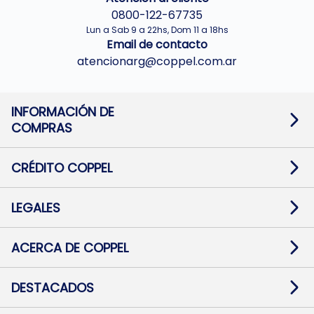
0800-122-67735
Lun a Sab 9 a 22hs, Dom 11 a 18hs
Email de contacto
atencionarg@coppel.com.ar
INFORMACIÓN DE
COMPRAS
Promociones bancarias
Cambios y devoluciones
Términos y condiciones
CRÉDITO COPPEL
Botón de arrepentimiento
Información al usuario financiero
Mapa de sitio
Información del crédito
Solicitar Crédito
LEGALES
Medios de Pago
Contacto
Pago Fácil Online
Quejas/Reclamos
Baja contratos
ACERCA DE COPPEL
Defensa al consumidor CABA
Mi Coppel Billetera
Nuestras Tiendas
Trabajá con Nosotros
DESTACADOS
Preguntas Frecuentes
Ropa
Zapatillas