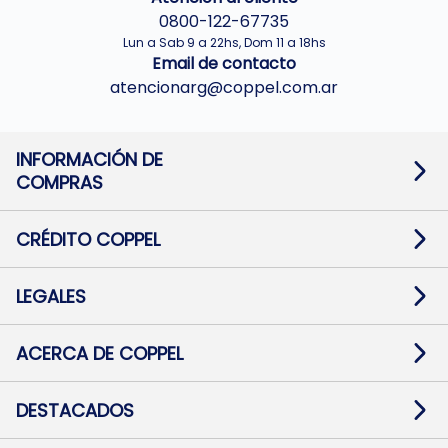
0800-122-67735
Lun a Sab 9 a 22hs, Dom 11 a 18hs
Email de contacto
atencionarg@coppel.com.ar
INFORMACIÓN DE
COMPRAS
Promociones bancarias
Cambios y devoluciones
Términos y condiciones
CRÉDITO COPPEL
Botón de arrepentimiento
Información al usuario financiero
Mapa de sitio
Información del crédito
Solicitar Crédito
LEGALES
Medios de Pago
Contacto
Pago Fácil Online
Quejas/Reclamos
Baja contratos
ACERCA DE COPPEL
Defensa al consumidor CABA
Mi Coppel Billetera
Nuestras Tiendas
Trabajá con Nosotros
DESTACADOS
Preguntas Frecuentes
Ropa
Zapatillas