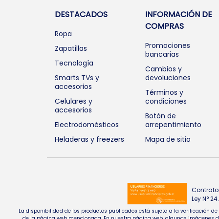
DESTACADOS
INFORMACIÓN DE
COMPRAS
Ropa
Promociones
Zapatillas
bancarias
Tecnología
Cambios y
Smarts TVs y
devoluciones
accesorios
Términos y
Celulares y
condiciones
accesorios
Botón de
Electrodomésticos
arrepentimiento
Heladeras y freezers
Mapa de sitio
Contrato
Ley N° 2
La disponibilidad de los productos publicados está sujeta a la verificación d
de la página web mencionada. En nuestra página web, algunas imágenes de pr