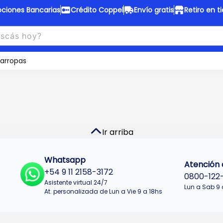
ciones Bancarias
Crédito Coppel
Envío gratis
Retiro en t
to Coppel
Envío gratis
otas fijas en ropa y 12 en
arropas
Desde
$150.000 a CABA y GB
 electrodomésticos.
¡Solo con
web.
No se realizan envios a Tu
n cuotas más bajas!
Misiones.
u Crédito
Ver productos
Ir arriba
Whatsapp
Atención a
+54 9 11 2158-3172
0800-122
Asistente virtual 24/7
Lun a Sab 9 
At. personalizada de Lun a Vie 9 a 18hs