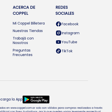
ACERCA DE
REDES
COPPEL
SOCIALES
Mi Coppel Billetera
Facebook
Nuestras Tiendas
Instagram
Trabajá con
YouTube
Nosotros
Preguntas
TikTok
Frecuentes
carga la App
entados en www.coppel.com.ar solo son válidos para compras realizadas a través
cial con fines ilustrativos, por lo que pueden variar levemente respecto al