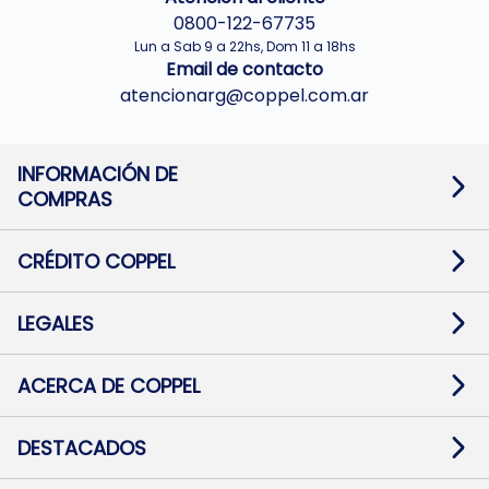
0800-122-67735
Lun a Sab 9 a 22hs, Dom 11 a 18hs
Email de contacto
atencionarg@coppel.com.ar
INFORMACIÓN DE
COMPRAS
Promociones bancarias
Cambios y devoluciones
Términos y condiciones
CRÉDITO COPPEL
Botón de arrepentimiento
Información al usuario financiero
Mapa de sitio
Información del crédito
Solicitar Crédito
LEGALES
Medios de Pago
Contacto
Pago Fácil Online
Quejas/Reclamos
Baja contratos
ACERCA DE COPPEL
Defensa al consumidor CABA
Mi Coppel Billetera
Nuestras Tiendas
Trabajá con Nosotros
DESTACADOS
Preguntas Frecuentes
Ropa
Zapatillas