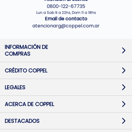
0800-122-67735
Lun a Sab 9 a 22hs, Dom 11 a 18hs
Email de contacto
atencionarg@coppel.com.ar
INFORMACIÓN DE
COMPRAS
Promociones bancarias
Cambios y devoluciones
Términos y condiciones
CRÉDITO COPPEL
Botón de arrepentimiento
Información al usuario financiero
Mapa de sitio
Información del crédito
Solicitar Crédito
LEGALES
Medios de Pago
Contacto
Pago Fácil Online
Quejas/Reclamos
Baja contratos
ACERCA DE COPPEL
Defensa al consumidor CABA
Mi Coppel Billetera
Nuestras Tiendas
Trabajá con Nosotros
DESTACADOS
Preguntas Frecuentes
Ropa
Zapatillas