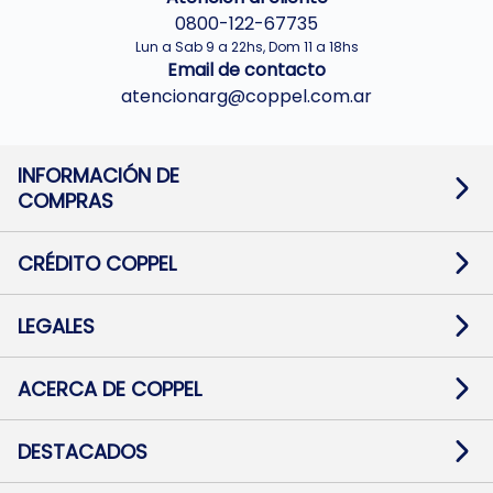
0800-122-67735
Lun a Sab 9 a 22hs, Dom 11 a 18hs
Email de contacto
atencionarg@coppel.com.ar
INFORMACIÓN DE
COMPRAS
Promociones bancarias
Cambios y devoluciones
Términos y condiciones
CRÉDITO COPPEL
Botón de arrepentimiento
Información al usuario financiero
Mapa de sitio
Información del crédito
Solicitar Crédito
LEGALES
Medios de Pago
Contacto
Pago Fácil Online
Quejas/Reclamos
Baja contratos
ACERCA DE COPPEL
Defensa al consumidor CABA
Mi Coppel Billetera
Nuestras Tiendas
Trabajá con Nosotros
DESTACADOS
Preguntas Frecuentes
Ropa
Zapatillas