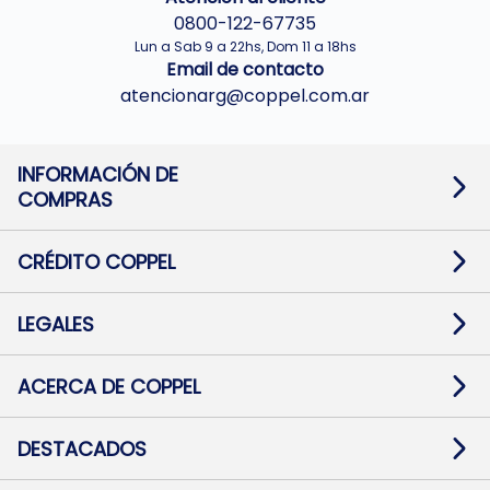
0800-122-67735
Lun a Sab 9 a 22hs, Dom 11 a 18hs
Email de contacto
atencionarg@coppel.com.ar
INFORMACIÓN DE
COMPRAS
Promociones bancarias
Cambios y devoluciones
Términos y condiciones
CRÉDITO COPPEL
Botón de arrepentimiento
Información al usuario financiero
Mapa de sitio
Información del crédito
Solicitar Crédito
LEGALES
Medios de Pago
Contacto
Pago Fácil Online
Quejas/Reclamos
Baja contratos
ACERCA DE COPPEL
Defensa al consumidor CABA
Mi Coppel Billetera
Nuestras Tiendas
Trabajá con Nosotros
DESTACADOS
Preguntas Frecuentes
Ropa
Zapatillas