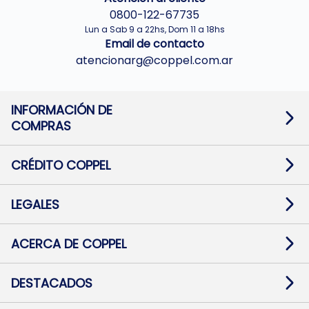
0800-122-67735
Lun a Sab 9 a 22hs, Dom 11 a 18hs
Email de contacto
atencionarg@coppel.com.ar
INFORMACIÓN DE
COMPRAS
Promociones bancarias
Cambios y devoluciones
Términos y condiciones
CRÉDITO COPPEL
Botón de arrepentimiento
Información al usuario financiero
Mapa de sitio
Información del crédito
Solicitar Crédito
LEGALES
Medios de Pago
Contacto
Pago Fácil Online
Quejas/Reclamos
Baja contratos
ACERCA DE COPPEL
Defensa al consumidor CABA
Mi Coppel Billetera
Nuestras Tiendas
Trabajá con Nosotros
DESTACADOS
Preguntas Frecuentes
Ropa
Zapatillas