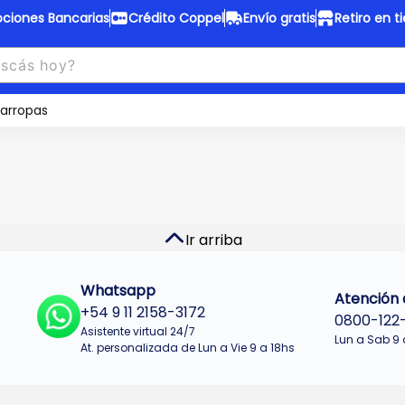
ciones Bancarias
Crédito Coppel
Envío gratis
Retiro en t
to Coppel
Envío gratis
otas fijas en ropa y 12 en
arropas
Desde
$150.000 a CABA y GB
 electrodomésticos.
¡Solo con
web.
No se realizan envios a Tu
n cuotas más bajas!
Misiones.
u Crédito
Ver productos
Ir arriba
Whatsapp
Atención a
+54 9 11 2158-3172
0800-122
Asistente virtual 24/7
Lun a Sab 9 
At. personalizada de Lun a Vie 9 a 18hs