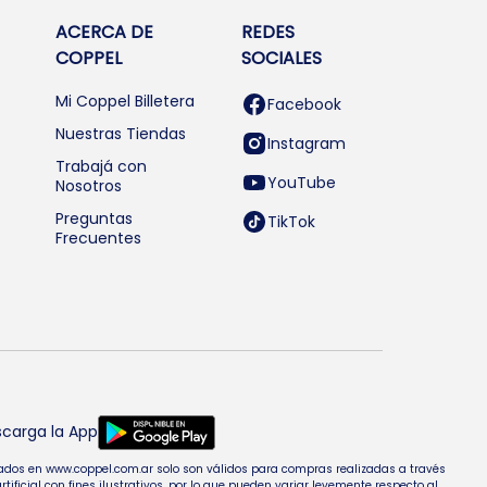
ACERCA DE
REDES
COPPEL
SOCIALES
Mi Coppel Billetera
Facebook
Nuestras Tiendas
Instagram
Trabajá con
YouTube
Nosotros
Preguntas
TikTok
Frecuentes
carga la App
entados en www.coppel.com.ar solo son válidos para compras realizadas a través
cial con fines ilustrativos, por lo que pueden variar levemente respecto al