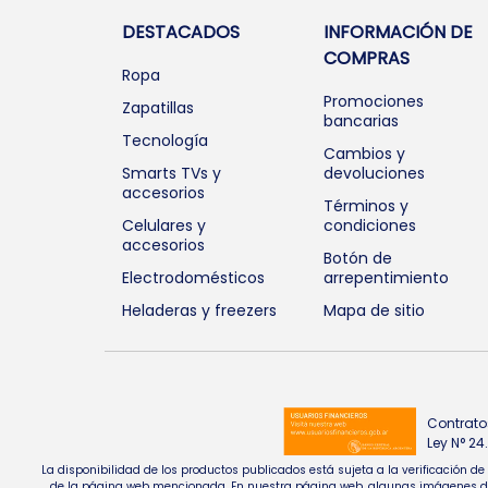
DESTACADOS
INFORMACIÓN DE
COMPRAS
Ropa
Promociones
Zapatillas
bancarias
Tecnología
Cambios y
Smarts TVs y
devoluciones
accesorios
Términos y
Celulares y
condiciones
accesorios
Botón de
Electrodomésticos
arrepentimiento
Heladeras y freezers
Mapa de sitio
Contrato
Ley N° 2
La disponibilidad de los productos publicados está sujeta a la verificación d
de la página web mencionada. En nuestra página web, algunas imágenes de pr