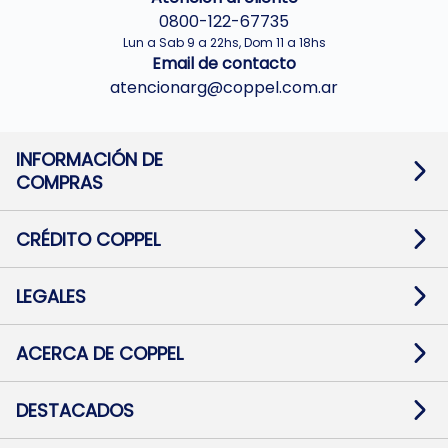
0800-122-67735
Lun a Sab 9 a 22hs, Dom 11 a 18hs
Email de contacto
atencionarg@coppel.com.ar
INFORMACIÓN DE
COMPRAS
Promociones bancarias
Cambios y devoluciones
Términos y condiciones
CRÉDITO COPPEL
Botón de arrepentimiento
Información al usuario financiero
Mapa de sitio
Información del crédito
Solicitar Crédito
LEGALES
Medios de Pago
Contacto
Pago Fácil Online
Quejas/Reclamos
Baja contratos
ACERCA DE COPPEL
Defensa al consumidor CABA
Mi Coppel Billetera
Nuestras Tiendas
Trabajá con Nosotros
DESTACADOS
Preguntas Frecuentes
Ropa
Zapatillas