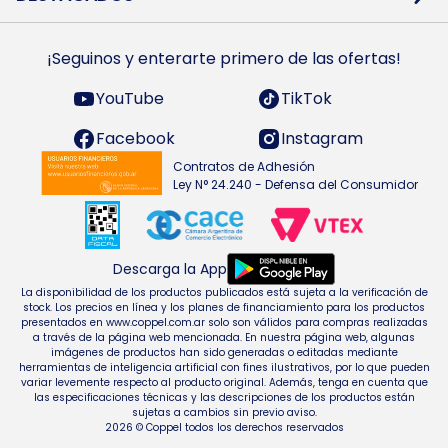
Preguntas Frecuentes
Ropa
Zapatillas
Tecnología
¡Seguinos y enterarte primero de las ofertas!
Smarts TVs y accesorios
Celulares y accesorios
Electrodomésticos
YouTube
TikTok
Heladeras y freezers
Facebook
Instagram
Contratos de Adhesión
Ley N° 24.240 - Defensa del Consumidor
Descarga la App
La disponibilidad de los productos publicados está sujeta a la verificación de
stock. Los precios en línea y los planes de financiamiento para los productos
presentados en www.coppel.com.ar solo son válidos para compras realizadas
a través de la página web mencionada. En nuestra página web, algunas
imágenes de productos han sido generadas o editadas mediante
herramientas de inteligencia artificial con fines ilustrativos, por lo que pueden
variar levemente respecto al producto original. Además, tenga en cuenta que
las especificaciones técnicas y las descripciones de los productos están
sujetas a cambios sin previo aviso.
2026 © Coppel todos los derechos reservados