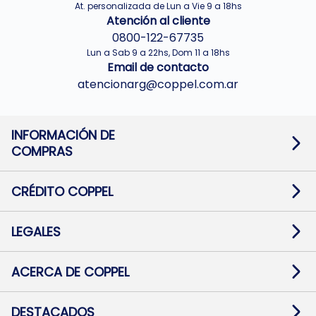
At. personalizada de Lun a Vie 9 a 18hs
Atención al cliente
0800-122-67735
Lun a Sab 9 a 22hs, Dom 11 a 18hs
Email de contacto
atencionarg@coppel.com.ar
INFORMACIÓN DE
COMPRAS
Promociones bancarias
Cambios y devoluciones
Términos y condiciones
CRÉDITO COPPEL
Botón de arrepentimiento
Información al usuario financiero
Mapa de sitio
Información del crédito
Solicitar Crédito
LEGALES
Medios de Pago
Contacto
Pago Fácil Online
Quejas/Reclamos
Baja contratos
ACERCA DE COPPEL
Defensa al consumidor CABA
Mi Coppel Billetera
Nuestras Tiendas
Trabajá con Nosotros
DESTACADOS