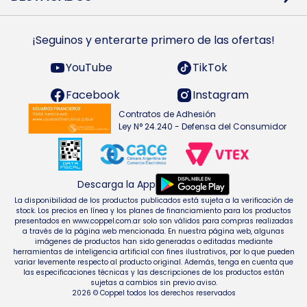
Preguntas Frecuentes
Ropa
Zapatillas
Tecnología
¡Seguinos y enterarte primero de las ofertas!
Smarts TVs y accesorios
Celulares y accesorios
Electrodomésticos
YouTube
TikTok
Heladeras y freezers
Facebook
Instagram
Contratos de Adhesión
Ley N° 24.240 - Defensa del Consumidor
Descarga la App
La disponibilidad de los productos publicados está sujeta a la verificación de
stock. Los precios en línea y los planes de financiamiento para los productos
presentados en www.coppel.com.ar solo son válidos para compras realizadas
a través de la página web mencionada. En nuestra página web, algunas
imágenes de productos han sido generadas o editadas mediante
herramientas de inteligencia artificial con fines ilustrativos, por lo que pueden
variar levemente respecto al producto original. Además, tenga en cuenta que
las especificaciones técnicas y las descripciones de los productos están
sujetas a cambios sin previo aviso.
2026 © Coppel todos los derechos reservados