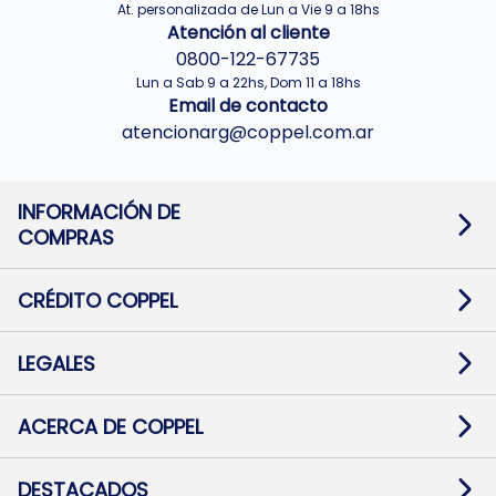
At. personalizada de Lun a Vie 9 a 18hs
Atención al cliente
0800-122-67735
Lun a Sab 9 a 22hs, Dom 11 a 18hs
Email de contacto
atencionarg@coppel.com.ar
INFORMACIÓN DE
COMPRAS
Promociones bancarias
Cambios y devoluciones
Términos y condiciones
CRÉDITO COPPEL
Botón de arrepentimiento
Información al usuario financiero
Mapa de sitio
Información del crédito
Solicitar Crédito
LEGALES
Medios de Pago
Contacto
Pago Fácil Online
Quejas/Reclamos
Baja contratos
ACERCA DE COPPEL
Defensa al consumidor CABA
Mi Coppel Billetera
Nuestras Tiendas
Trabajá con Nosotros
DESTACADOS