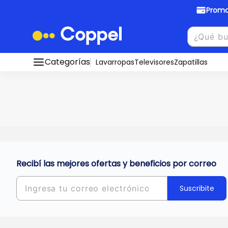
Promo
Promociones Bancarias
Crédi
Categorías
Conocé todos nuestros medios de pago
Lavarropas
Televisores
Zapatillas
Hasta
8 cu
Ver promos
muebles y
tu DNI!
¡Ahora co
Solicitá t
Recibí las mejores ofertas y beneficios por correo
Suscribite