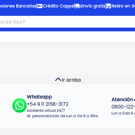
ciones Bancarias
Crédito Coppel
Envío gratis
Retiro en t
to Coppel
Envío gratis
otas fijas en ropa y 12 en
Desde
$150.000 a CABA y GB
 electrodomésticos.
¡Solo con
web.
No se realizan envios a Tu
n cuotas más bajas!
Misiones.
u Crédito
Ver productos
Ir arriba
Whatsapp
Atención a
+54 9 11 2158-3172
0800-122
Asistente virtual 24/7
Lun a Sab 9 
At. personalizada de Lun a Vie 9 a 18hs