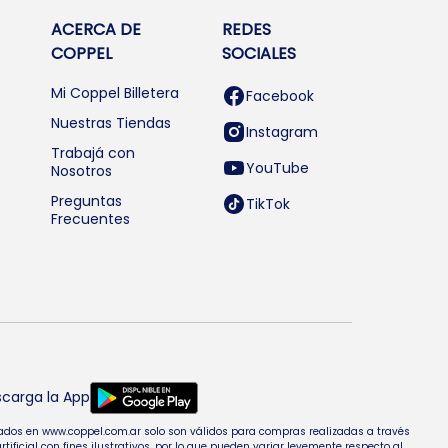
ACERCA DE
REDES
COPPEL
SOCIALES
Mi Coppel Billetera
Facebook
Nuestras Tiendas
Instagram
Trabajá con
YouTube
Nosotros
Preguntas
TikTok
Frecuentes
carga la App
entados en www.coppel.com.ar solo son válidos para compras realizadas a través
cial con fines ilustrativos, por lo que pueden variar levemente respecto al