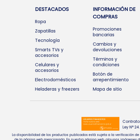
DESTACADOS
INFORMACIÓN DE
COMPRAS
Ropa
Promociones
Zapatillas
bancarias
Tecnología
Cambios y
Smarts TVs y
devoluciones
accesorios
Términos y
Celulares y
condiciones
accesorios
Botón de
Electrodomésticos
arrepentimiento
Heladeras y freezers
Mapa de sitio
Contrato
Ley N° 2
La disponibilidad de los productos publicados está sujeta a la verificación d
de la página web mencionada. En nuestra página web, algunas imágenes de pr