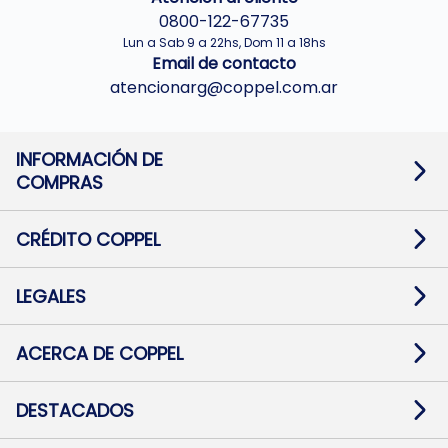
0800-122-67735
Lun a Sab 9 a 22hs, Dom 11 a 18hs
Email de contacto
atencionarg@coppel.com.ar
INFORMACIÓN DE
COMPRAS
Promociones bancarias
Cambios y devoluciones
Términos y condiciones
CRÉDITO COPPEL
Botón de arrepentimiento
Información al usuario financiero
Mapa de sitio
Información del crédito
Solicitar Crédito
LEGALES
Medios de Pago
Contacto
Pago Fácil Online
Quejas/Reclamos
Baja contratos
ACERCA DE COPPEL
Defensa al consumidor CABA
Mi Coppel Billetera
Nuestras Tiendas
Trabajá con Nosotros
DESTACADOS
Preguntas Frecuentes
Ropa
Zapatillas