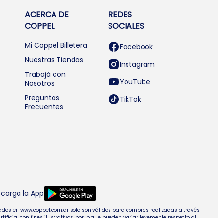
ACERCA DE
REDES
COPPEL
SOCIALES
Mi Coppel Billetera
Facebook
Nuestras Tiendas
Instagram
Trabajá con
YouTube
Nosotros
Preguntas
TikTok
Frecuentes
carga la App
entados en www.coppel.com.ar solo son válidos para compras realizadas a través
cial con fines ilustrativos, por lo que pueden variar levemente respecto al