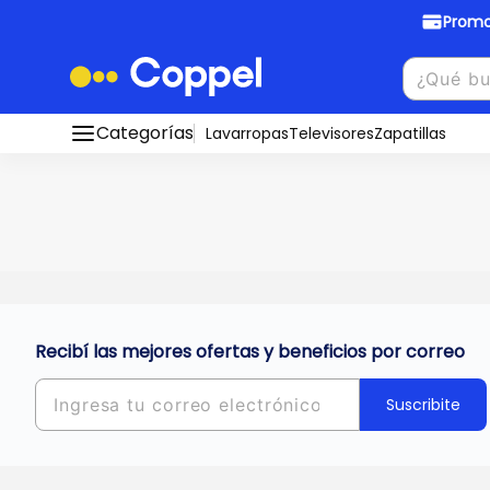
Promo
Promociones Bancarias
Crédi
Categorías
Conocé todos nuestros medios de pago
Lavarropas
Televisores
Zapatillas
Hasta
8 cu
Ver promos
muebles y
tu DNI!
¡Ahora co
Solicitá t
Recibí las mejores ofertas y beneficios por correo
Suscribite