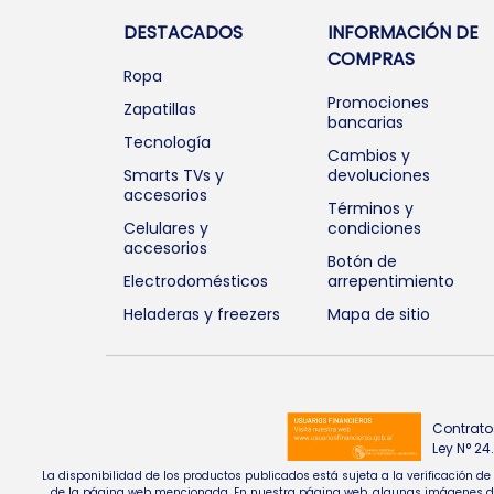
DESTACADOS
INFORMACIÓN DE
COMPRAS
Ropa
Promociones
Zapatillas
bancarias
Tecnología
Cambios y
Smarts TVs y
devoluciones
accesorios
Términos y
Celulares y
condiciones
accesorios
Botón de
Electrodomésticos
arrepentimiento
Heladeras y freezers
Mapa de sitio
Contrato
Ley N° 2
La disponibilidad de los productos publicados está sujeta a la verificación d
de la página web mencionada. En nuestra página web, algunas imágenes de pr