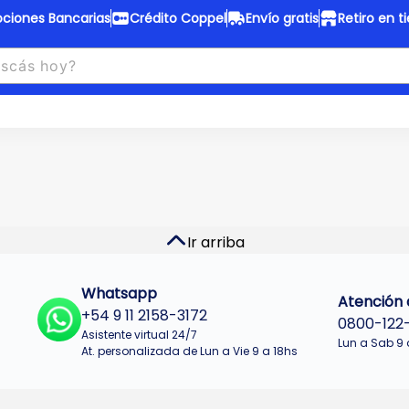
ciones Bancarias
Crédito Coppel
Envío gratis
Retiro en t
to Coppel
Envío gratis
otas fijas en ropa y 12 en
Desde
$150.000 a CABA y GB
 electrodomésticos.
¡Solo con
web.
No se realizan envios a Tu
n cuotas más bajas!
Misiones.
u Crédito
Ver productos
Ir arriba
Whatsapp
Atención a
+54 9 11 2158-3172
0800-122
Asistente virtual 24/7
Lun a Sab 9 
At. personalizada de Lun a Vie 9 a 18hs