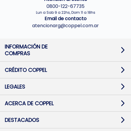
0800-122-67735
Lun a Sab 9 a 22hs, Dom 11 a 18hs
Email de contacto
atencionarg@coppel.com.ar
INFORMACIÓN DE
COMPRAS
Promociones bancarias
Cambios y devoluciones
Términos y condiciones
CRÉDITO COPPEL
Botón de arrepentimiento
Información al usuario financiero
Mapa de sitio
Información del crédito
Solicitar Crédito
LEGALES
Medios de Pago
Contacto
Pago Fácil Online
Quejas/Reclamos
Baja contratos
ACERCA DE COPPEL
Defensa al consumidor CABA
Mi Coppel Billetera
Nuestras Tiendas
Trabajá con Nosotros
DESTACADOS
Preguntas Frecuentes
Ropa
Zapatillas